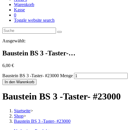
Warenkorb
Kasse
0
Toggle website search
Ausgewählt:
Baustein BS 3 -Taster-…
6,00
€
Baustein BS 3 -Taster- #23000 Menge
In den Warenkorb
Baustein BS 3 -Taster- #23000
Startseite
>
Shop
>
Baustein BS 3 -Taster- #23000