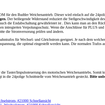
en Budtler Weichenantrieb. Dieser wird einfach auf die 24polige 
gen.
Der beiliegende Widerstand reduziert die Stellgeschwindigkeit de
 auch die Endabschaltung gewährleistet ist . Dies kann man an den Rüc
inen intregierten Verpolungsschutz. Wenn die Anschlüsse für PLUS und
tte die Stromversorung prüfen und ändern.
bahntrafos für Wechsel- und Gleichstrom geeignet. Je nach dem welcher
spannung, die optimal eingestellt werden kann. Die normalen Trafos aus de
r die Taster/Impulssteuerung des motorischen Weichenantriebs. Somit kö
gt in die 24polige Schnittstelle vom Weichenantrieb gesteckt.
Bitte unb
Schnellansicht
Schnellansicht